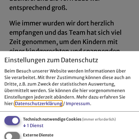
entsprechend groß.
Wie immer wurden wir dort herzlich
empfangen und das Team hat sich viel
Zeit genommen, um den Kindern mit
einer kindgerechten und spannenden
Einstellungen zum Datenschutz
Einführung die Welt der Bücherei
näherzubringen. Spielerisch und mit
Beim Besuch unserer Website werden Informationen über
Sie verarbeitet. Mit Ihrer Zustimmung können diese auch an
großer Begeisterung erfuhren wir, wie
Dritte, z.B. zum Zweck der statistischen Auswertung,
man Bücher ausleiht, was es in der
übermittelt werden. Sie können die hier vorgenommenen
Bücherei alles zu entdecken gibt und
Einstellungen jederzeit abändern.
Mehr dazu erfahren Sie
hier:
Datenschutzerklärung
/
Impressum
.
warum das Lesen so viel Freude bereiten
kann.
Technisch notwendige Cookies
(immer erforderlich)
↓
1
Dienst
Im Anschluss durften die Kinder nach
Externe Dienste