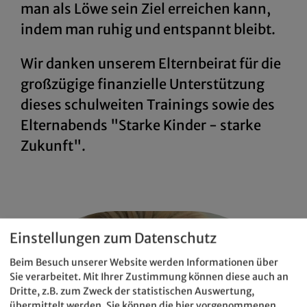
man als Löwe sein Ziel erreichen kann,
indem man ruhig und entspannt bleibt.
Wir danken unserem Elternbeirat für die
großzügige finanzielle Unterstützung
dieses schulweiten Trainings sowie des
Elternabends "Starke Kinder - starke
Zukunft".
Einstellungen zum Datenschutz
Beim Besuch unserer Website werden Informationen über
Sie verarbeitet. Mit Ihrer Zustimmung können diese auch an
Dritte, z.B. zum Zweck der statistischen Auswertung,
übermittelt werden. Sie können die hier vorgenommenen